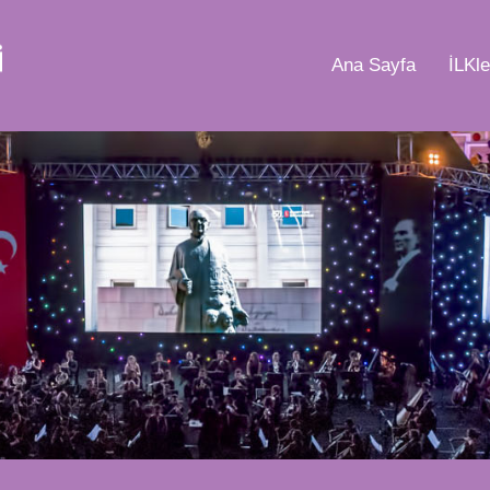
Ana Sayfa
İLKle