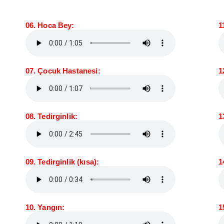
06. Hoca Bey:
1
07. Çocuk Hastanesi:
1
08. Tedirginlik:
1
09. Tedirginlik (kısa):
1
10. Yangın:
1