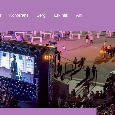
r
Konferans
Sergi
Etkinlik
Anı