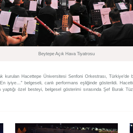
Beytepe Açık Hava Tiyatrosu
rak kurulan Hacettepe Üniversitesi Senfoni Orkestrası, Türkiye’de bi
En iyiye…” belgeseli, canlı performans eşliğinde gösterildi. Hacet
n yaptığı özel besteyi, belgesel gösterimi sırasında Şef Burak Tü